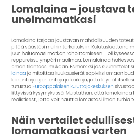
Lomalaina – joustava t
unelmamatkasi
Lomalaina tarjoaa joustavan mahdollisuuden toteuttaa
pitää säästösi muihin tarkoituksiin. Kulutusluotton
juuri haluamasi matkan rahoittamiseen – oli kysees
reppureissu ympäri maailmaa. Lomalainaa hakiessasi
oman tilanteesi mukaan. Esimerkiksi jos suunnittele
lainaa
ja mitoittaa kuukausierät sopiviksi omaan budje
lainantarjoajien ehtoja ja korkoja, jotta löydät itsel
tutustua
Eurooppalaisen kuluttajakeskuksen
sivustoo
liittyvissä kysymyksissä. Muistathan, että lomalainaa
realistisesti, jotta voit nauttia lomastasi ilman turhia t
Näin vertailet edullise
lomamatkaasi varten