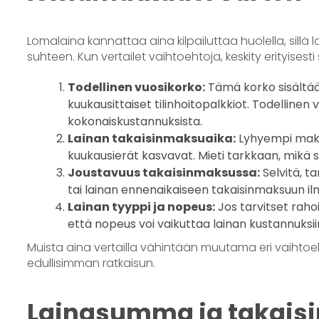
Lomalaina kannattaa aina kilpailuttaa huolella, sillä la
suhteen. Kun vertailet vaihtoehtoja, keskity erityisesti 
Todellinen vuosikorko:
Tämä korko sisältää 
kuukausittaiset tilinhoitopalkkiot. Todellinen
kokonaiskustannuksista.
Lainan takaisinmaksuaika:
Lyhyempi maks
kuukausierät kasvavat. Mieti tarkkaan, mikä 
Joustavuus takaisinmaksussa:
Selvitä, t
tai lainan ennenaikaiseen takaisinmaksuun ilm
Lainan tyyppi ja nopeus:
Jos tarvitset raho
että nopeus voi vaikuttaa lainan kustannuksii
Muista aina vertailla vähintään muutama eri vaihtoe
edullisimman ratkaisun.
Lainasumma ja takaisi