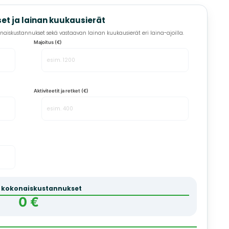
et ja lainan kuukausierät
onaiskustannukset sekä vastaavan lainan kuukausierät eri laina-ajoilla.
Majoitus (€)
Aktiviteetit ja retket (€)
kokonaiskustannukset
0 €