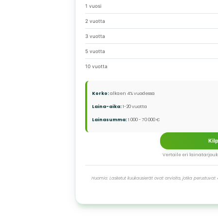
1 vuosi
2 vuotta
3 vuotta
5 vuotta
10 vuotta
Korko:
alkaen 4% vuodessa
Laina-aika:
1-20 vuotta
Lainasumma:
1 000 - 70 000 €
Kil
Vertaile eri lainatarjou
Huomio: Lasketut kuukausierät ovat arvioita, jotka perustuvat 4