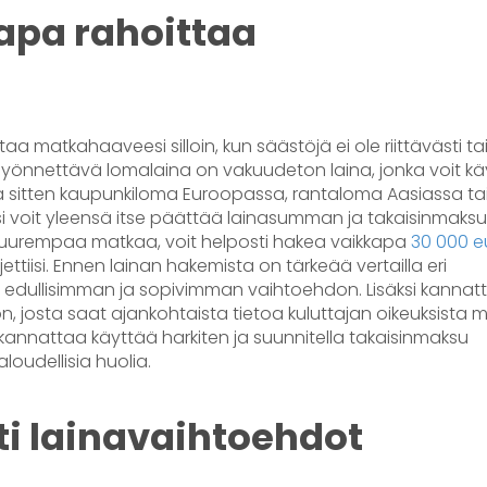
apa rahoittaa
 matkahaaveesi silloin, kun säästöjä ei ole riittävästi ta
a myönnettävä lomalaina on vakuudeton laina, jonka voit k
sä sitten kaupunkiloma Euroopassa, rantaloma Aasiassa ta
 voit yleensä itse päättää lainasumman ja takaisinmaks
t suurempaa matkaa, voit helposti hakea vaikkapa
30 000 e
ttiisi. Ennen lainan hakemista on tärkeää vertailla eri
lesi edullisimman ja sopivimman vaihtoehdon. Lisäksi kannat
n, josta saat ajankohtaista tietoa kuluttajan oikeuksista 
 kannattaa käyttää harkiten ja suunnitella takaisinmaksu
aloudellisia huolia.
sti lainavaihtoehdot