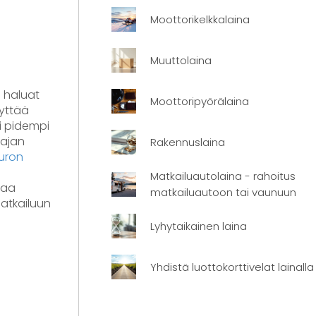
Moottorikelkkalaina
Muuttolaina
i haluat
Moottoripyörälaina
äyttää
i pidempi
uajan
Rakennuslaina
uron
Matkailuautolaina - rahoitus
taa
matkailuautoon tai vaunuun
matkailuun
Lyhytaikainen laina
Yhdistä luottokorttivelat lainalla