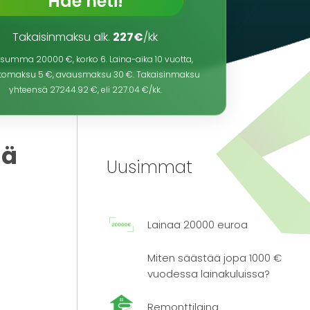
Hae heti!
Takaisinmaksu alk.
227€
/kk
nasumma
20000
€, korko
6
. Laina-aika
10
vuotta,
oitomaksu 5 €, avausmaksu 30 €. Takaisinmaksu
yhteensä
27244.92
€, eli
227.04
€/kk.
lä
Uusimmat
Lainaa 20000 euroa
Miten säästää jopa 1000 €
vuodessa lainakuluissa?
Remonttilaina