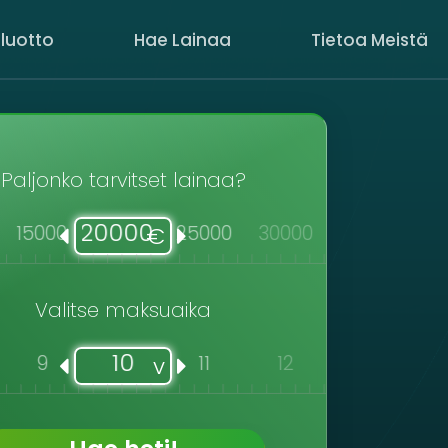
luotto
Hae Lainaa
Tietoa Meistä
Paljonko tarvitset lainaa?
20000
15000
25000
30000
40000
50
€
Valitse maksuaika
10
9
11
12
13
1
v