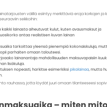
inatarjousten välillä esiintyy merkittäviä eroja korkojen ja 
seuraaviin seikkoihin:
kaikki lainasta aiheutuvat kulut, kuten avausmaksut ja
 vuosikorko antaa realistisen kuvan lainan
uaika tarkoittaa yleensä pienempiä kokonaiskuluja, mut
sopii parhaiten omaan talouteesi.
arjoaako lainanantaja mahdollisuuden maksuvapaisiin kuuk
an lisäkuluja.
ituksen nopeasti, harkitse esimerkiksi
pikalainaa
, mutta h
n.
hto rauhassa, jotta löydät juuri omaan tilanteeseesi sopi
nmaksuaika – miten mito