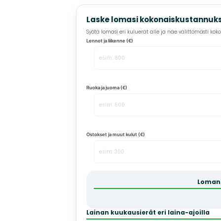
Laske lomasi kokonaiskustannuks
Syötä lomasi eri kuluerät alle ja näe välittömästi kok
Lennot ja liikenne (€)
Ruoka ja juoma (€)
Ostokset ja muut kulut (€)
Loman 
Lainan kuukausierät eri laina-ajoilla