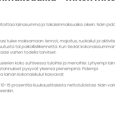
toittaa lainasumma ja takaisinmaksuaika oikein. Näin pid
tkasi tulee maksamaan: lennot, majoitus, ruokailut ja aktivite
usta tai paikallisliikennettä. Kun tiedät kokonaissumman,
kaasi varten todella tarvitset.
erien koko suhteessa tuloihisi ja menoihisi. Lyhyempi lai
ustannukset pysyvät yleensä pienempinä. Pidempi
a lainan kokonaiskulut kasvavat.
 10–15 prosenttia kuukausittaisista nettotuloistasi. Näin var
eenkin.