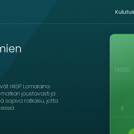
Kulutus
mien
000
10000
11000
12000
13000
14000
vät riitä? Lomalaina
matkan joustavasti ja
ä sopiva ratkaisu, jotta
essiä.
3
4
5
6
7
8