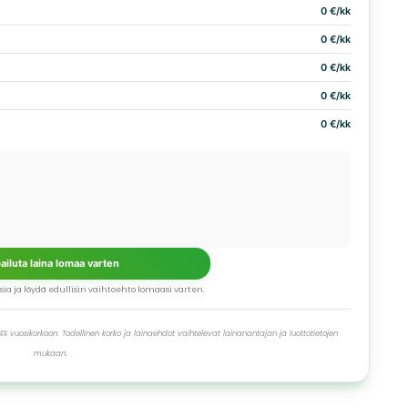
0 €/kk
0 €/kk
0 €/kk
0 €/kk
0 €/kk
pailuta laina lomaa varten
ksia ja löydä edullisin vaihtoehto lomaasi varten.
% vuosikorkoon. Todellinen korko ja lainaehdot vaihtelevat lainanantajan ja luottotietojen
mukaan.