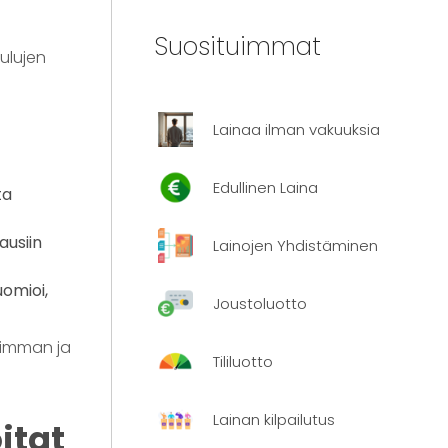
Suosituimmat
kulujen
Lainaa ilman vakuuksia
Edullinen Laina
ta
ausiin
Lainojen Yhdistäminen
uomioi,
Joustoluotto
vimman ja
Tililuotto
Lainan kilpailutus
itat