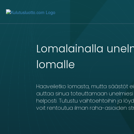
Lomalainalla unel
lomalle
4000
5000
6000
7000
8000
9
Haaveiletko lomasta, mutta säästöt ei
auttaa sinua toteuttamaan unelmiesi 
helposti. Tutustu vaihtoehtoihin ja löyd
voit rentoutua ilman raha-asioiden str
18
19
20
1
2