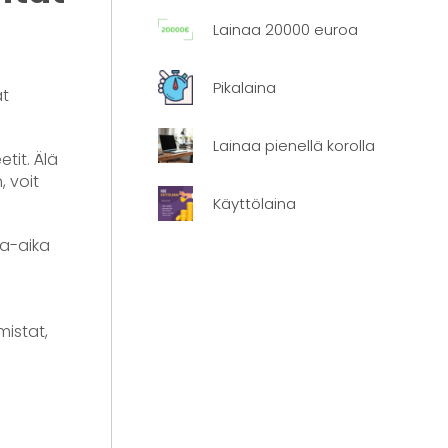
Lainaa 20000 euroa
Pikalaina
ät
Lainaa pienellä korolla
etit. Älä
 voit
Käyttölaina
na-aika
mistat,