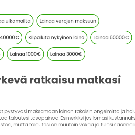
aa ulkomailta
Lainaa verojen maksuun
 40000€
Kilpailuta nykyinen laina
Lainaa 60000€
€
Lainaa 1000€
Lainaa 3000€
ärkevä ratkaisu matkasi
edät pystyväsi maksamaan lainan takaisin ongelmitta ja hal
aa taloutesi tasapainoa. Esimerkiksi jos lomasi kustannuk
stösi, mutta taloutesi on muutoin vakaa ja tulosi säännölli