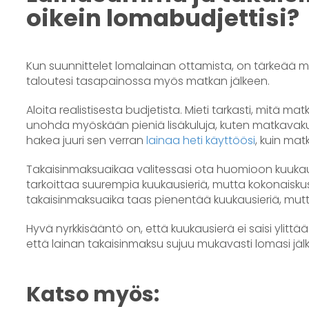
oikein lomabudjettisi?
Kun suunnittelet lomalainan ottamista, on tärkeää mi
taloutesi tasapainossa myös matkan jälkeen.
Aloita realistisesta budjetista. Mieti tarkasti, mitä ma
unohda myöskään pieniä lisäkuluja, kuten matkavakuut
hakea juuri sen verran
lainaa heti käyttöösi
, kuin mat
Takaisinmaksuaikaa valitessasi ota huomioon kuukausi
tarkoittaa suurempia kuukausieriä, mutta kokonaisk
takaisinmaksuaika taas pienentää kuukausieriä, mutt
Hyvä nyrkkisääntö on, että kuukausierä ei saisi ylittää
että lainan takaisinmaksu sujuu mukavasti lomasi jälk
Katso myös: