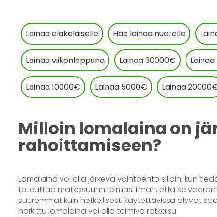
Lainaa eläkeläiselle
Hae lainaa nuorelle
Lain
Lainaa viikonloppuna
Lainaa 30000€
Lainaa
Lainaa 10000€
Lainaa 5000€
Lainaa 20000
Milloin lomalaina on j
rahoittamiseen?
Lomalaina voi olla järkevä vaihtoehto silloin, kun ti
toteuttaa matkasuunnitelmasi ilman, että se vaarant
suuremmat kuin hetkellisesti käytettävissä olevat sää
harkittu lomalaina voi olla toimiva ratkaisu.