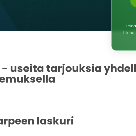
Lai
tilinh
 - useita tarjouksia yhdel
emuksella
arpeen laskuri