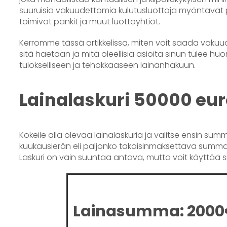
suuruisia vakuudettomia kulutusluottoja myöntävät per
toimivat pankit ja muut luottoyhtiöt.
Kerromme tässä artikkelissa, miten voit saada vakuude
sitä haetaan ja mitä oleellisia asioita sinun tulee h
tulokselliseen ja tehokkaaseen lainanhakuun.
Lainalaskuri 50000 eu
Kokeile alla olevaa lainalaskuria ja valitse ensin s
kuukausierän eli paljonko takaisinmaksettava summa ol
Laskuri on vain suuntaa antava, mutta voit käyttää
Lainasumma:
2000