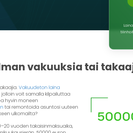
Lai
tilinh
lman vakuuksia tai takaa
takaajia.
Vakuudeton laina
lloin voit samalla kilpailuttaa
kea hyvin moneen
in
tai remontoida asuntosi uuteen
keen ulkomailta?
 10–20 vuoden takaisinmaksuaika,
nimikuukausierän. 50000 euron