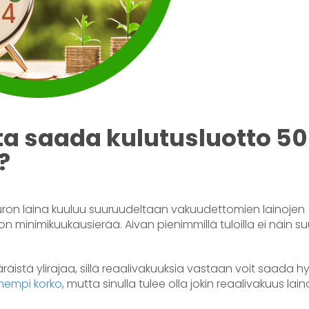
a saada kulutusluotto 5
?
euron laina kuuluu suuruudeltaan vakuudettomien lainojen
 minimikuukausierää. Aivan pienimmillä tuloilla ei näin su
räistä ylirajaa, sillä reaalivakuuksia vastaan voit saada hy
nempi korko
, mutta sinulla tulee olla jokin reaalivakuus lai