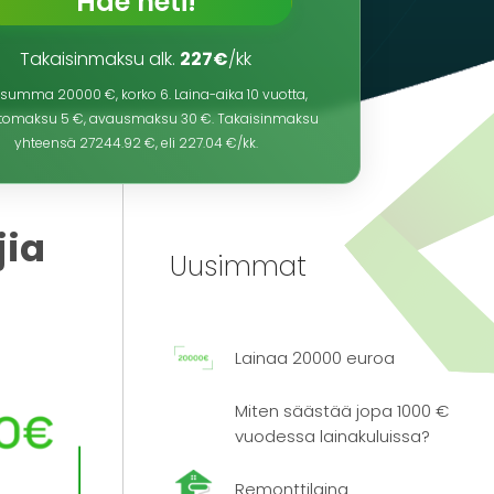
Hae heti!
Takaisinmaksu alk.
227€
/kk
nasumma
20000
€, korko
6
. Laina-aika
10
vuotta,
oitomaksu 5 €, avausmaksu 30 €. Takaisinmaksu
yhteensä
27244.92
€, eli
227.04
€/kk.
jia
Uusimmat
Lainaa 20000 euroa
Miten säästää jopa 1000 €
vuodessa lainakuluissa?
Remonttilaina