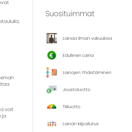
ovat
Suosituimmat
taululla,
Lainaa ilman vakuuksia
Edullinen Laina
Lainojen Yhdistäminen
 hieman
ttaa
Joustoluotto
Tililuotto
a voit
 ja
Lainan kilpailutus