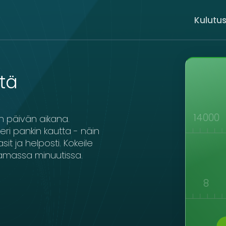
Kulutus
tä
000
10000
11000
12000
13000
14000
an päivän aikana.
eri pankin kautta - näin
it ja helposti. Kokeile
amassa minuutissa.
3
4
5
6
7
8