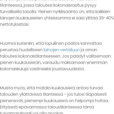
tilanteessa, jossa taloutesi kokonaisrasitus pysyy
turvallisella tasolla. Yleinen nyrkkisääntö on, että kaikkien
lainojen kuukausierien yhteissumma ei saisi ylittää 35-40%
nettotuloistasi.
Huomioi kuitenkin, että lopullinen päätös kannattaa
perustaa huolelliseen
lainojen vertailuun
ja oman
taloutesi kokonaistilanteeseen. Jos päädyt valitsemaan
pienen kuukausierän, varaudu maksamaan enemmän
kokonaiskuluja vastineeksi joustavuudesta.
Muista myös, että matala kuukausierä antaa turvaa
talouden yllättävissä tilanteissa – jos tulosi tilapäisesti
pienenevät, pienempi kuukausierä on helpompi hoitaa.
Erityisesti epävarmassa taloustilanteessa tämä
turvamarginaali voi olla arvokas.