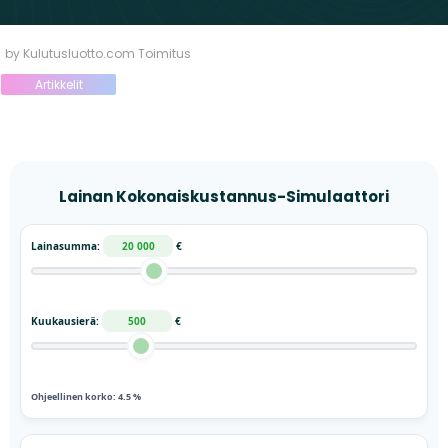
by Kulutusluotto.com Toimitus
Artikkelit
Lainan Kokonaiskustannus-Simulaattori
Lainasumma:
20 000
€
Kuukausierä:
500
€
Ohjeellinen korko:
4.5
%