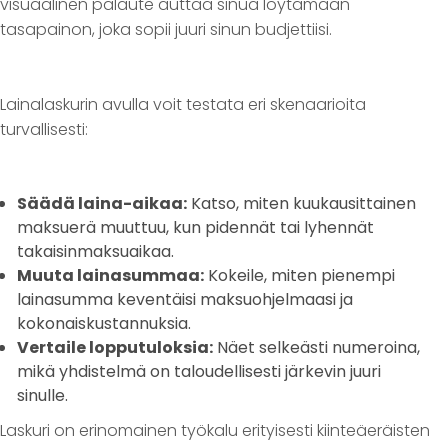
visuaalinen palaute auttaa sinua löytämään
tasapainon, joka sopii juuri sinun budjettiisi.
Lainalaskurin avulla voit testata eri skenaarioita
turvallisesti:
Säädä laina-aikaa:
Katso, miten kuukausittainen
maksuerä muuttuu, kun pidennät tai lyhennät
takaisinmaksuaikaa.
Muuta lainasummaa:
Kokeile, miten pienempi
lainasumma keventäisi maksuohjelmaasi ja
kokonaiskustannuksia.
Vertaile lopputuloksia:
Näet selkeästi numeroina,
mikä yhdistelmä on taloudellisesti järkevin juuri
sinulle.
Laskuri on erinomainen työkalu erityisesti kiinteäeräisten