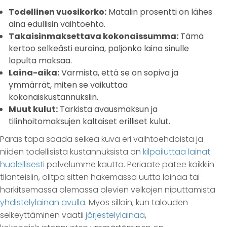
Todellinen vuosikorko:
Matalin prosentti on lähes
aina edullisin vaihtoehto.
Takaisinmaksettava kokonaissumma:
Tämä
kertoo selkeästi euroina, paljonko laina sinulle
lopulta maksaa.
Laina-aika:
Varmista, että se on sopiva ja
ymmärrät, miten se vaikuttaa
kokonaiskustannuksiin.
Muut kulut:
Tarkista avausmaksun ja
tilinhoitomaksujen kaltaiset erilliset kulut.
Paras tapa saada selkeä kuva eri vaihtoehdoista ja
niiden todellisista kustannuksista on
kilpailuttaa lainat
huolellisesti
palvelumme kautta. Periaate pätee kaikkiin
tilanteisiin, olitpa sitten hakemassa uutta lainaa tai
harkitsemassa olemassa olevien velkojen niputtamista
yhdistelylainan avulla
. Myös silloin, kun talouden
selkeyttäminen vaatii
järjestelylainaa
,