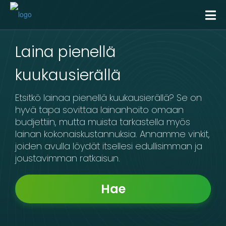
Kulutusluotto
Hae Lainaa
Laina pienellä
Tietoa Meistä
kuukausierällä
Etsitkö lainaa pienellä kuukausierällä? Se on
hyvä tapa sovittaa lainanhoito omaan
budjettiin, mutta muista tarkastella myös
lainan kokonaiskustannuksia. Annamme vinkit,
joiden avulla löydät itsellesi edullisimman ja
joustavimman ratkaisun.
Hae