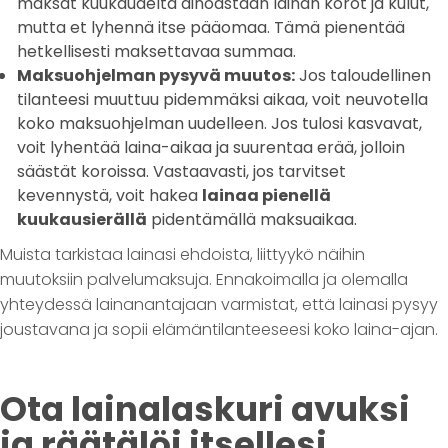
maksat kuukaudelta ainoastaan lainan korot ja kulut,
mutta et lyhennä itse pääomaa. Tämä pienentää
hetkellisesti maksettavaa summaa.
Maksuohjelman pysyvä muutos:
Jos taloudellinen
tilanteesi muuttuu pidemmäksi aikaa, voit neuvotella
koko maksuohjelman uudelleen. Jos tulosi kasvavat,
voit lyhentää laina-aikaa ja suurentaa erää, jolloin
säästät koroissa. Vastaavasti, jos tarvitset
kevennystä, voit hakea
lainaa pienellä
kuukausierällä
pidentämällä maksuaikaa.
Muista tarkistaa lainasi ehdoista, liittyykö näihin
muutoksiin palvelumaksuja. Ennakoimalla ja olemalla
yhteydessä lainanantajaan varmistat, että lainasi pysyy
joustavana ja sopii elämäntilanteeseesi koko laina-ajan.
Ota lainalaskuri avuksi
ja räätälöi itsellesi