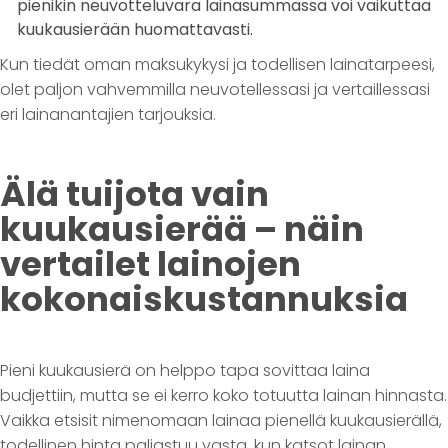
pienikin neuvotteluvara lainasummassa voi vaikuttaa
kuukausierään huomattavasti.
Kun tiedät oman maksukykysi ja todellisen lainatarpeesi,
olet paljon vahvemmilla neuvotellessasi ja vertaillessasi
eri lainanantajien tarjouksia.
Älä tuijota vain
kuukausierää – näin
vertailet lainojen
kokonaiskustannuksia
Pieni kuukausierä on helppo tapa sovittaa laina
budjettiin, mutta se ei kerro koko totuutta lainan hinnasta.
Vaikka etsisit nimenomaan lainaa pienellä kuukausierällä,
todellinen hinta paljastuu vasta, kun katsot lainan