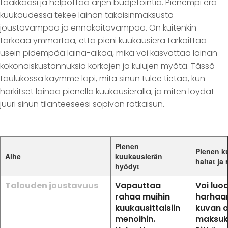
taakkaasi ja helpottaa arjen budjetointia. Pienempi erä
kuukaudessa tekee lainan takaisinmaksusta
joustavampaa ja ennakoitavampaa. On kuitenkin
tärkeää ymmärtää, että pieni kuukausierä tarkoittaa
usein pidempää laina-aikaa, mikä voi kasvattaa lainan
kokonaiskustannuksia korkojen ja kulujen myötä. Tässä
taulukossa käymme läpi, mitä sinun tulee tietää, kun
harkitset lainaa pienellä kuukausierällä, ja miten löydät
juuri sinun tilanteeseesi sopivan ratkaisun.
Pienen
Pienen k
Aihe
kuukausierän
haitat ja r
hyödyt
Talouden joustavuus
Vapauttaa
Voi luo
rahaa muihin
harhaa
kuukausittaisiin
kuvan 
menoihin.
maksuk