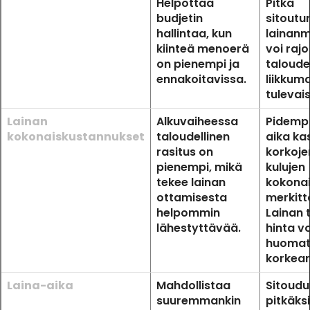
Helpottaa
Pitkä
budjetin
sitoutu
hallintaa, kun
lainan
kiinteä menoerä
voi rajo
on pienempi ja
taloudel
ennakoitavissa.
liikkum
tulevai
Lainan
Alkuvaiheessa
Pidempi
kokonaiskustannukset
taloudellinen
aika ka
rasitus on
korkoje
pienempi, mikä
kulujen
tekee lainan
kokona
ottamisesta
merkitt
helpommin
Lainan 
lähestyttävää.
hinta v
huomat
korkea
Laina-aika
Mahdollistaa
Sitoudu
suuremmankin
pitkäksi