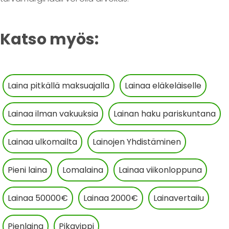
Katso myös:
Laina pitkällä maksuajalla
Lainaa eläkeläiselle
Lainaa ilman vakuuksia
Lainan haku pariskuntana
Lainaa ulkomailta
Lainojen Yhdistäminen
Pieni laina
Lomalaina
Lainaa viikonloppuna
Lainaa 50000€
Lainaa 2000€
Lainavertailu
Pienlaina
Pikavippi