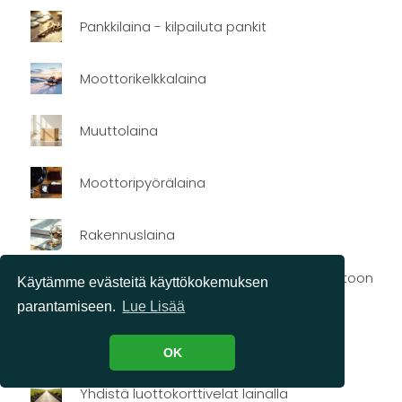
Pankkilaina - kilpailuta pankit
Moottorikelkkalaina
Muuttolaina
Moottoripyörälaina
Rakennuslaina
Matkailuautolaina - rahoitus matkailuautoon
Käytämme evästeitä käyttökokemuksen
tai vaunuun
parantamiseen.
Lue Lisää
Lyhytaikainen laina
OK
Yhdistä luottokorttivelat lainalla