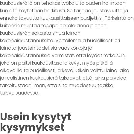
kuukausierällä on tehokas työkalu talouden hallintaan,
kun sitä käytetään harkitusti. Se tarjoaa joustavuutta ja
ennakoitavuutta kuukausittaiseen budjettiisi. Tärkeintä on
kuitenkin muistaa tasapaino: älä anna pienen
kuukausierän sokaista sinua lainan
kokonaiskustannuksilta. Vertailemalla huolellisesti eri
lainatarjousten todellisia vuosikorkoja ja
kokonaiskustannuksia varmistat, että löydät ratkaisun,
joka on paitsi kuukausitasolla kevyt myös pitkällä
aikavälillä taloudellisesti järkevä. Oikein valittu laina-aika
ja realistinen kuukausierä takaavat, että laina palvelee
tarkoitustaan ilman, että siitä muodostuu taakka
tulevaisuudessa.
Usein kysytyt
kysymykset