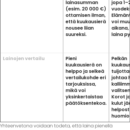
lainasumman
jopa 1–
(esim. 20 000 €)
vuodeks
ottamisen ilman,
Elämänt
että kuukausierä
voi muu
nousee liian
aikana,
suureksi.
laina p
Lainojen vertailu
Pieni
Pelkän
kuukausierä on
kuukau
helppo ja selkeä
tuijott
vertailukohde eri
johtaa 
tarjouksissa,
kalliim
mikä voi
valitse
yksinkertaistaa
Korot j
päätöksentekoa.
kulut j
helpost
huomiot
Yhteenvetona voidaan todeta, että laina pienellä