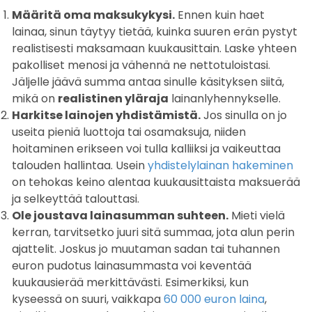
Määritä oma maksukykysi.
Ennen kuin haet
lainaa, sinun täytyy tietää, kuinka suuren erän pystyt
realistisesti maksamaan kuukausittain. Laske yhteen
pakolliset menosi ja vähennä ne nettotuloistasi.
Jäljelle jäävä summa antaa sinulle käsityksen siitä,
mikä on
realistinen yläraja
lainanlyhennykselle.
Harkitse lainojen yhdistämistä.
Jos sinulla on jo
useita pieniä luottoja tai osamaksuja, niiden
hoitaminen erikseen voi tulla kalliiksi ja vaikeuttaa
talouden hallintaa. Usein
yhdistelylainan hakeminen
on tehokas keino alentaa kuukausittaista maksuerää
ja selkeyttää talouttasi.
Ole joustava lainasumman suhteen.
Mieti vielä
kerran, tarvitsetko juuri sitä summaa, jota alun perin
ajattelit. Joskus jo muutaman sadan tai tuhannen
euron pudotus lainasummasta voi keventää
kuukausierää merkittävästi. Esimerkiksi, kun
kyseessä on suuri, vaikkapa
60 000 euron laina
,