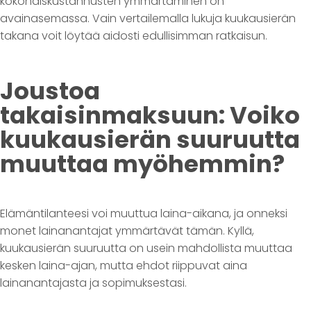
kokonaiskustannusten ymmärtäminen on
avainasemassa. Vain vertailemalla lukuja kuukausierän
takana voit löytää aidosti edullisimman ratkaisun.
Joustoa
takaisinmaksuun: Voiko
kuukausierän suuruutta
muuttaa myöhemmin?
Elämäntilanteesi voi muuttua laina-aikana, ja onneksi
monet lainanantajat ymmärtävät tämän. Kyllä,
kuukausierän suuruutta on usein mahdollista muuttaa
kesken laina-ajan, mutta ehdot riippuvat aina
lainanantajasta ja sopimuksestasi.