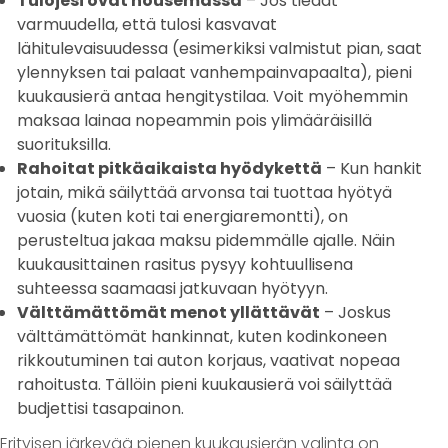
Tulojesi ovat nousemassa
– Jos tiedät
varmuudella, että tulosi kasvavat
lähitulevaisuudessa (esimerkiksi valmistut pian, saat
ylennyksen tai palaat vanhempainvapaalta), pieni
kuukausierä antaa hengitystilaa. Voit myöhemmin
maksaa lainaa nopeammin pois ylimääräisillä
suorituksilla.
Rahoitat pitkäaikaista hyödykettä
– Kun hankit
jotain, mikä säilyttää arvonsa tai tuottaa hyötyä
vuosia (kuten koti tai energiaremontti), on
perusteltua jakaa maksu pidemmälle ajalle. Näin
kuukausittainen rasitus pysyy kohtuullisena
suhteessa saamaasi jatkuvaan hyötyyn.
Välttämättömät menot yllättävät
– Joskus
välttämättömät hankinnat, kuten kodinkoneen
rikkoutuminen tai auton korjaus, vaativat nopeaa
rahoitusta. Tällöin pieni kuukausierä voi säilyttää
budjettisi tasapainon.
Erityisen järkevää pienen kuukausierän valinta on