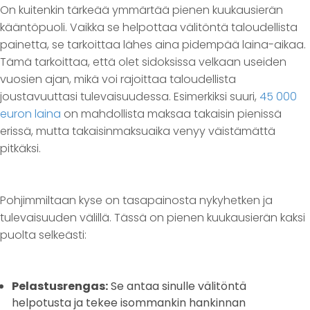
On kuitenkin tärkeää ymmärtää pienen kuukausierän
kääntöpuoli. Vaikka se helpottaa välitöntä taloudellista
painetta, se tarkoittaa lähes aina pidempää laina-aikaa.
Tämä tarkoittaa, että olet sidoksissa velkaan useiden
vuosien ajan, mikä voi rajoittaa taloudellista
joustavuuttasi tulevaisuudessa. Esimerkiksi suuri,
45 000
euron laina
on mahdollista maksaa takaisin pienissä
erissä, mutta takaisinmaksuaika venyy väistämättä
pitkäksi.
Pohjimmiltaan kyse on tasapainosta nykyhetken ja
tulevaisuuden välillä. Tässä on pienen kuukausierän kaksi
puolta selkeästi:
Pelastusrengas:
Se antaa sinulle välitöntä
helpotusta ja tekee isommankin hankinnan