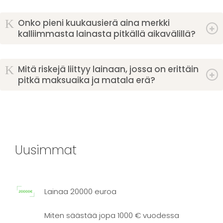
K
Onko pieni kuukausierä aina merkki
kalliimmasta lainasta pitkällä aikavälillä?
K
Mitä riskejä liittyy lainaan, jossa on erittäin
pitkä maksuaika ja matala erä?
Uusimmat
Lainaa 20000 euroa
Miten säästää jopa 1000 € vuodessa