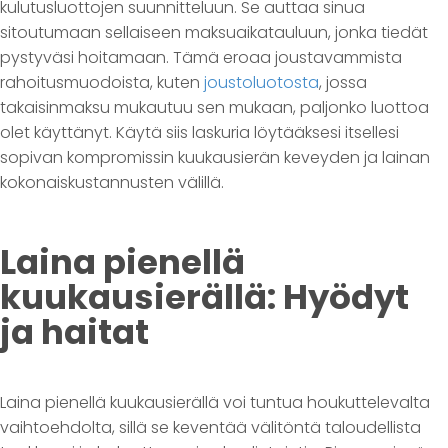
kulutusluottojen suunnitteluun. Se auttaa sinua
sitoutumaan sellaiseen maksuaikatauluun, jonka tiedät
pystyväsi hoitamaan. Tämä eroaa joustavammista
rahoitusmuodoista, kuten
joustoluotosta
, jossa
takaisinmaksu mukautuu sen mukaan, paljonko luottoa
olet käyttänyt. Käytä siis laskuria löytääksesi itsellesi
sopivan kompromissin kuukausierän keveyden ja lainan
kokonaiskustannusten välillä.
Laina pienellä
kuukausierällä: Hyödyt
ja haitat
Laina pienellä kuukausierällä voi tuntua houkuttelevalta
vaihtoehdolta, sillä se keventää välitöntä taloudellista