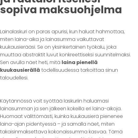
sopiva maksuohjelma
Lainalaskuri on paras apurisi, kun haluat hahmottaa,
miten laina-aika ja lainasumma vaikuttavat
kuukausierääsi. Se on yksinkertainen työkalu, joka
muuttaa abstraktit luvut konkreettiseksi suunnitelmaksi.
Sen avulla näet heti, mitä
laina pienellä
kuukausierällä
todellisuudessa tarkoittaa sinun
taloudellesi.
Käytännössä voit syöttää laskuriin haluamasi
lainasumman ja sen jälkeen kokeilla eri laina-aikoja.
Huomaat välittömästi, kuinka kuukausierä pienenee
laina-ajan pidentyessä – ja samalla näet, miten
takaisinmaksettava kokonaissumma kasvaa. Tämä