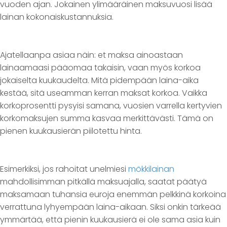
vuoden ajan. Jokainen ylimääräinen maksuvuosi lisää
lainan kokonaiskustannuksia.
Ajatellaanpa asiaa näin: et maksa ainoastaan
lainaamaasi pääomaa takaisin, vaan myös korkoa
jokaiselta kuukaudelta. Mitä pidempään laina-aika
kestää, sitä useamman kerran maksat korkoa. Vaikka
korkoprosentti pysyisi samana, vuosien varrella kertyvien
korkomaksujen summa kasvaa merkittävästi. Tämä on
pienen kuukausierän piilotettu hinta.
Esimerkiksi, jos rahoitat unelmiesi
mökkilainan
mahdollisimman pitkällä maksuajalla, saatat päätyä
maksamaan tuhansia euroja enemmän pelkkinä korkoina
verrattuna lyhyempään laina-aikaan. Siksi onkin tärkeää
ymmärtää, että pienin kuukausierä ei ole sama asia kuin