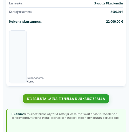
Laina-aika:
3 vuotta 8 kuukautta
Korkojen summa:
2 000,00 €
Kokonaiskustannus:
22 000,00 €
Lainapääoma
Korot
KILPAILUTA LAINA PIENELLÄ KUUKAUSIERÄLLÄ
Huomio:
Simulaattorissa käytetyt korot ja laskelmat ovat arvioita. Todellinen
korko määräytyy aina henkilökohtaisen luottotietojen arvioinnin perusteella.