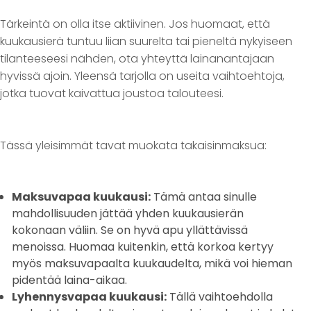
Tärkeintä on olla itse aktiivinen. Jos huomaat, että
kuukausierä tuntuu liian suurelta tai pieneltä nykyiseen
tilanteeseesi nähden, ota yhteyttä lainanantajaan
hyvissä ajoin. Yleensä tarjolla on useita vaihtoehtoja,
jotka tuovat kaivattua joustoa talouteesi.
Tässä yleisimmät tavat muokata takaisinmaksua:
Maksuvapaa kuukausi:
Tämä antaa sinulle
mahdollisuuden jättää yhden kuukausierän
kokonaan väliin. Se on hyvä apu yllättävissä
menoissa. Huomaa kuitenkin, että korkoa kertyy
myös maksuvapaalta kuukaudelta, mikä voi hieman
pidentää laina-aikaa.
Lyhennysvapaa kuukausi:
Tällä vaihtoehdolla